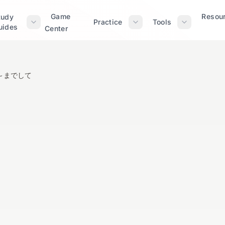
Game
Resou
tudy
Practice
Tools
uides
Center
 ～までして
～まで / ～までし