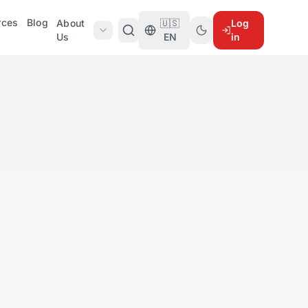
rces
Blog
About
🇺🇸
Log
Us
EN
in
て