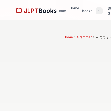
Skip to main content
Home
S
JLPT
Books
.com
Books
G
文
Home
Grammar
～まで /