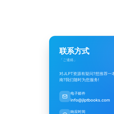
联系方式
「ご連絡」
对JLPT资源有疑问?想推荐
南?我们随时为您服务!
电子邮件
info@jlptbooks.com
响应时间