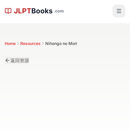
跳到主内容
JLPT
Books
.com
Home
Resources
Nihongo no Mori
返回资源