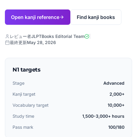
Open kanji reference
Find kanji books
レビュー者
JLPTBooks Editorial Team
|
最終更新
May 28, 2026
N1 targets
Stage
Advanced
Kanji target
2,000+
Vocabulary target
10,000+
Study time
1,500-3,000+ hours
Pass mark
100/180