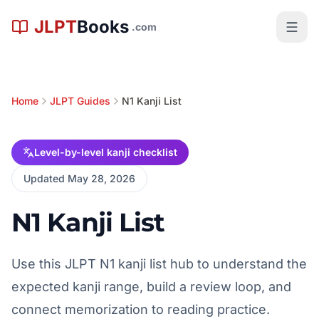
メインコンテンツへスキップ
JLPT
Books
.com
Home
JLPT Guides
N1 Kanji List
Level-by-level kanji checklist
Updated May 28, 2026
N1 Kanji List
Use this JLPT N1 kanji list hub to understand the
expected kanji range, build a review loop, and
connect memorization to reading practice.