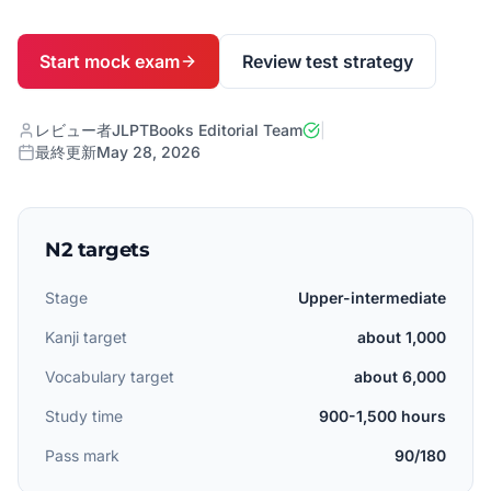
Start mock exam
Review test strategy
レビュー者
JLPTBooks Editorial Team
|
最終更新
May 28, 2026
N2 targets
Stage
Upper-intermediate
Kanji target
about 1,000
Vocabulary target
about 6,000
Study time
900-1,500 hours
Pass mark
90/180