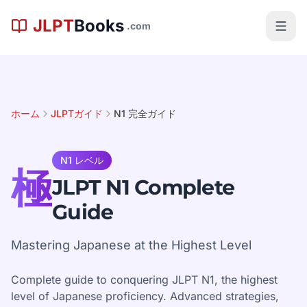
メインコンテンツへスキップ
JLPT
Books
.com
ホーム
JLPTガイド
N1 完全ガイド
N1 レベル
極
JLPT N1 Complete
Guide
Mastering Japanese at the Highest Level
Complete guide to conquering JLPT N1, the highest
level of Japanese proficiency. Advanced strategies,