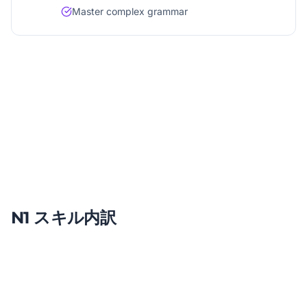
Master complex grammar
Months 7-12
|
Mastery & Refinement
Complete all N1 prep materials
Practice extensively with native content
Regular practice tests
Focus on weak areas
N1 スキル内訳
語彙
20% 試験の