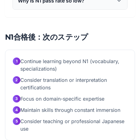
Why is N1 pass rate so low?
N1合格後：次のステップ
Continue learning beyond N1 (vocabulary,
1
specializations)
Consider translation or interpretation
2
certifications
Focus on domain-specific expertise
3
Maintain skills through constant immersion
4
Consider teaching or professional Japanese
5
use