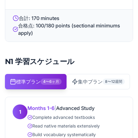
合計: 170 minutes
合格点: 100/180 points (sectional minimums
apply)
N1 学習スケジュール
標準プラン
集中プラン
4〜6ヶ月
8〜12週間
Months 1-6
|
Advanced Study
1
Complete advanced textbooks
Read native materials extensively
Build vocabulary systematically