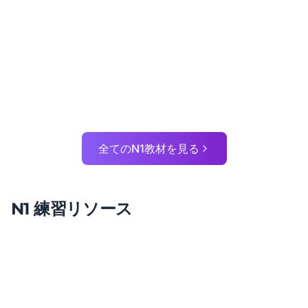
Build authentic reading skills
詳細を見る
Read Real Japanese Essays
For academic reading practice
詳細を見る
全てのN1教材を見る
N1 練習リソース
Level Assessment
Verify N1 readiness
練習を始める