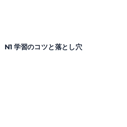
N1 Mock Exams
Full-length practice tests
練習を始める
N1 学習のコツと落とし穴