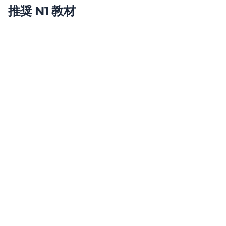
推奨 N1 教材
Shin Kanzen Master N1 Grammar
The definitive N1 preparation series
詳細を見る
Nihongo So-Matome N1
Structured daily review
詳細を見る
TRY! N1
Comprehensive with good explanations