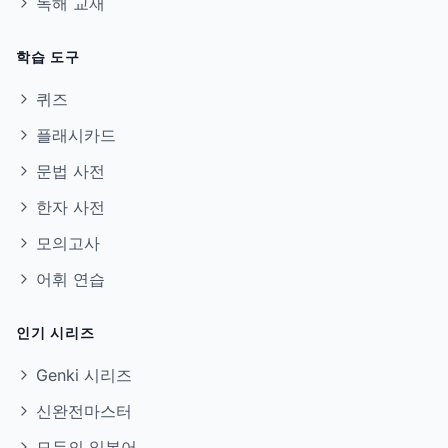
독해 교재
학습 도구
퀴즈
플래시카드
문법 사전
한자 사전
모의고사
어휘 연습
인기 시리즈
Genki 시리즈
신완전마스터
모두의 일본어