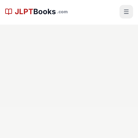
본문으로 건너뛰기
JLPT
Books
.com
검토자
JLPTBooks Editorial Team
|
최종 업데이트
Jan 15, 2025