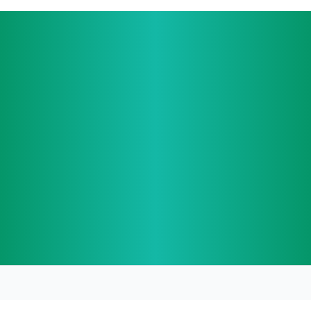
信
JLPT
Books
.com