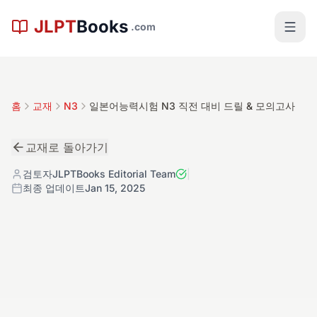
본문으로 건너뛰기
JLPT
Books
.com
홈
교재
N3
일본어능력시험 N3 직전 대비 드릴 & 모의고사
교재로 돌아가기
검토자
JLPTBooks Editorial Team
|
최종 업데이트
Jan 15, 2025
中
N3
교재 상세
4.4
레벨:
N3