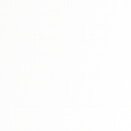
N3 청해를 완전 공략. 문제 형식별 대비와 스크립트로 이해가
깊어집니다.
자세히 보기
N3
⭐ 4.6
신완전마스터 한자 일본어능력시험 N3
N3 필수 한자 약 370자 수록. 한자의 성립 과정부터 배우는
효과적인 학습법.
자세히 보기
N3
⭐ 4.7
TRY! 일본어능력시험 N3 문법으로 늘리는 일본어 개정
판
문법과 독해를 통합한 효율적인 학습. 실전적인 문제로 확실히