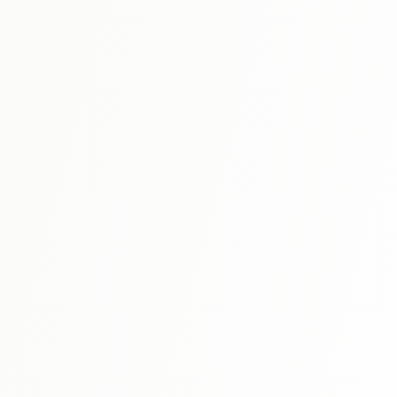
N3
⭐ 4.6
신완전마스터 어휘 일본어능력시험 N3
N3 필수 어휘 약 3000개 수록. 테마별 학습으로 효율적인 암
기 가능.
자세히 보기
N3
⭐ 4.7
신완전마스터 독해 일본어능력시험 N3
N3 독해 스킬을 단계적으로 습득. 문제 형식별 대비로 득점력
향상.
자세히 보기
N3
⭐ 4.5
신완전마스터 청해 일본어능력시험 N3