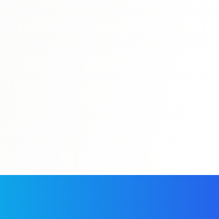
N4
⭐ 4.7
N4 종합 학습서 II
う
초급 시리즈의 두 번째 책. N4 레벨의 기초를 완성시킵니다.
자세히 보기
All N4 Books
Study Guides
Mock Exams