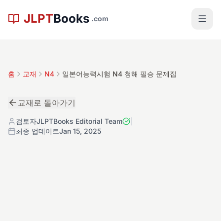
본문으로 건너뛰기
JLPT
Books
.com
홈
교재
N4
일본어능력시험 N4 청해 필승 문제집
교재로 돌아가기
검토자
JLPTBooks Editorial Team
|
최종 업데이트
Jan 15, 2025
基
N4
교재 상세
4.5
레벨:
N4