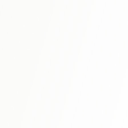
N4 문법을 완전 망라. 문법 항목별 연습 문제와 모의고사로 실
력 향상.
자세히 보기
N4
⭐ 4.5
신완전마스터 어휘 일본어능력시험 N4
N4 필수 어휘를 품사별・테마별로 정리. 효율적인 암기가 가
능합니다.
자세히 보기
N4
⭐ 4.6
TRY! 일본어능력시험 N4 문법으로 늘리는 일본어 개정
판
문법 학습과 독해 연습을 결합한 실전적인 N4 대비서.