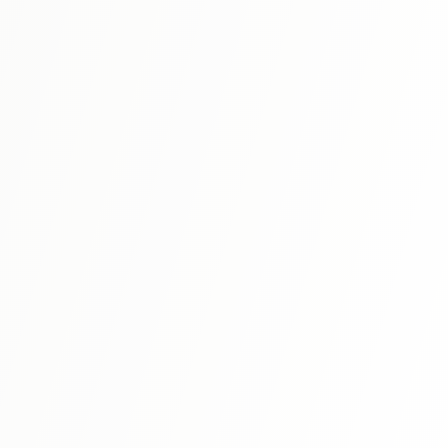
자세히 보기
N4
⭐ 4.4
일본어능력시험 N4 독해 일본어의 숲
YouTube 인기 강사의 독해 대비서. 알기 쉬운 해설이 호평.
자세히 보기
N4
⭐ 4.6
신완전마스터 한자 일본어능력시험 N4
N4 필수 한자를 효율적으로 학습. 획순・읽기・의미를 완전
마스터.
자세히 보기