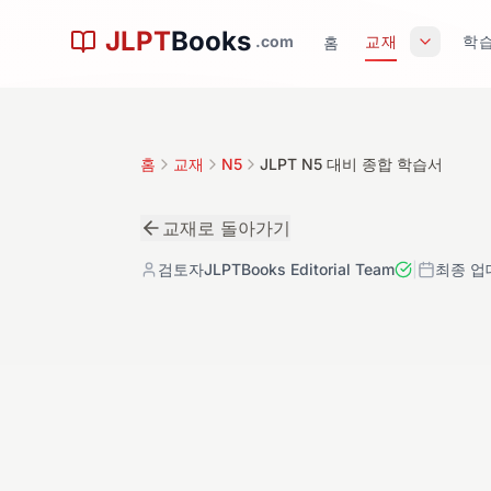
본문으로 건너뛰기
JLPT
Books
.com
교재
학습
홈
홈
교재
N5
JLPT N5 대비 종합 학습서
교재로 돌아가기
검토자
JLPTBooks Editorial Team
|
최종 업
初
N5
교재 상세
4.8
레벨:
N5
저자:
스리에이 네트워크