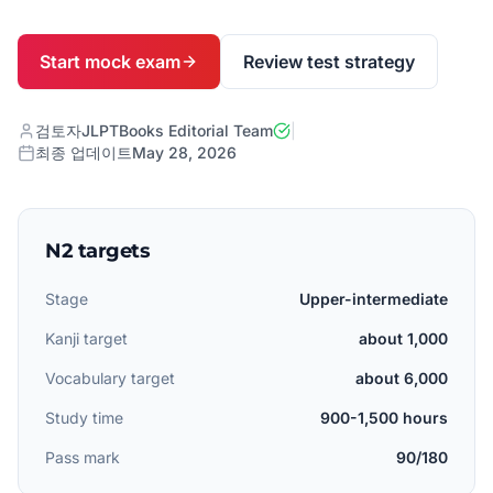
Start mock exam
Review test strategy
검토자
JLPTBooks Editorial Team
|
최종 업데이트
May 28, 2026
N2 targets
Stage
Upper-intermediate
Kanji target
about 1,000
Vocabulary target
about 6,000
Study time
900-1,500 hours
Pass mark
90/180