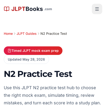
본문으로 건너뛰기
JLPT
Books
.com
Home
JLPT Guides
N2 Practice Test
Timed JLPT mock exam prep
Updated May 28, 2026
N2 Practice Test
Use this JLPT N2 practice test hub to choose
the right mock exam, simulate timing, review
mistakes, and turn each score into a study plan.