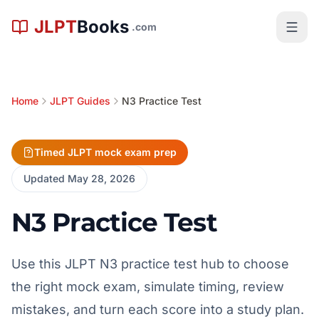
본문으로 건너뛰기
JLPT
Books
.com
Home
JLPT Guides
N3 Practice Test
Timed JLPT mock exam prep
Updated May 28, 2026
N3 Practice Test
Use this JLPT N3 practice test hub to choose
the right mock exam, simulate timing, review
mistakes, and turn each score into a study plan.