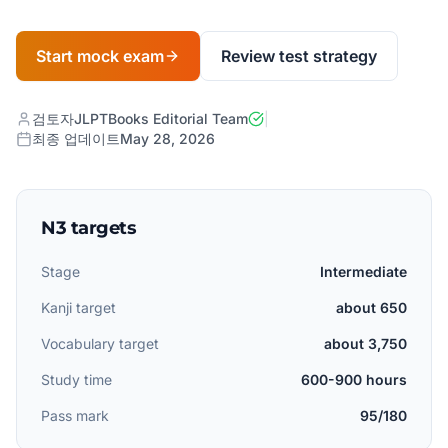
Start mock exam
Review test strategy
검토자
JLPTBooks Editorial Team
|
최종 업데이트
May 28, 2026
N3 targets
Stage
Intermediate
Kanji target
about 650
Vocabulary target
about 3,750
Study time
600-900 hours
Pass mark
95/180