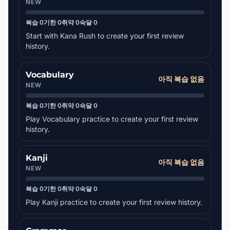
NEW
복습 0
기한 0
취약 0
숙달 0
Start with Kana Rush to create your first review
history.
Vocabulary
아직 복습 없음
NEW
복습 0
기한 0
취약 0
숙달 0
Play Vocabulary practice to create your first review
history.
Kanji
아직 복습 없음
NEW
복습 0
기한 0
취약 0
숙달 0
Play Kanji practice to create your first review history.