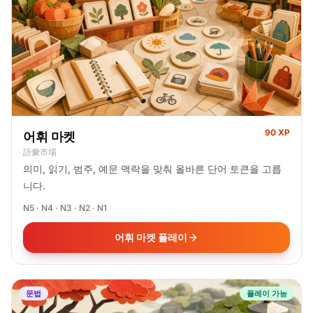
90 XP
어휘 마켓
語彙市場
의미, 읽기, 범주, 예문 맥락을 맞춰 올바른 단어 토큰을 고릅
니다.
N5 · N4 · N3 · N2 · N1
어휘 마켓 플레이
문법
플레이 가능