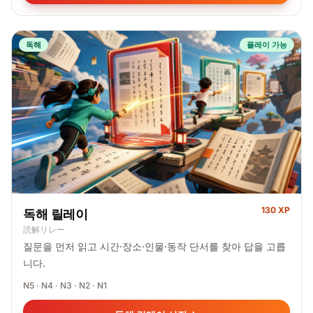
독해
플레이 가능
130 XP
독해 릴레이
読解リレー
질문을 먼저 읽고 시간·장소·인물·동작 단서를 찾아 답을 고릅
니다.
N5 · N4 · N3 · N2 · N1