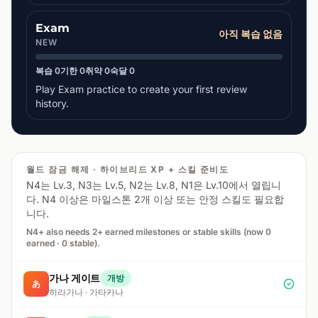
Exam
아직 복습 없음
NEW
복습 0
기한 0
취약 0
숙달 0
Play Exam practice to create your first review
history.
월드 잠금 해제 · 하이브리드 XP + 스킬 준비도
N4는 Lv.3, N3는 Lv.5, N2는 Lv.8, N1은 Lv.10에서 열립니
다. N4 이상은 마일스톤 2개 이상 또는 안정 스킬도 필요합
니다.
N4+ also needs 2+ earned milestones or stable skills (now 0
earned · 0 stable).
가나 게이트
개방
あ
히라가나 · 가타카나