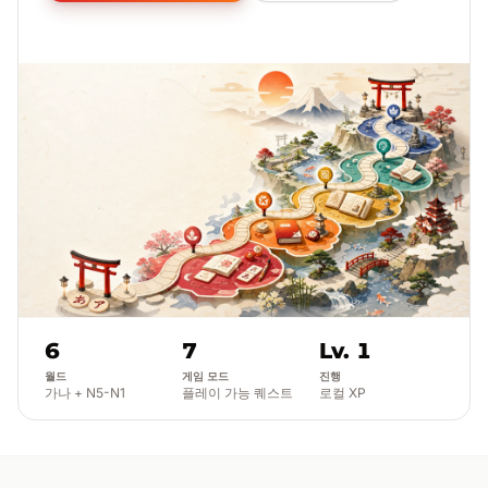
6
7
Lv. 1
월드
게임 모드
진행
가나 + N5-N1
플레이 가능 퀘스트
로컬 XP