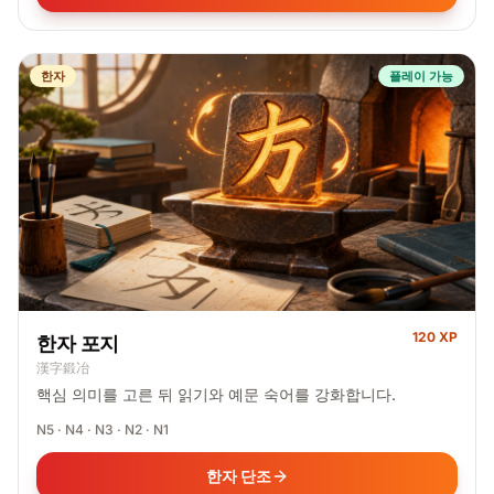
한자
플레이 가능
120 XP
한자 포지
漢字鍛冶
핵심 의미를 고른 뒤 읽기와 예문 숙어를 강화합니다.
N5 · N4 · N3 · N2 · N1
한자 단조