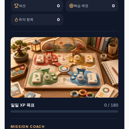
0
0
세션
복습 예정
0
취약 항목
일일 XP 목표
0 / 180
MISSION COACH