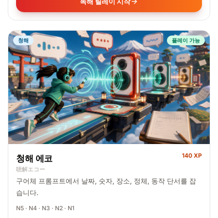
독해 릴레이 시작
청해
플레이 가능
140 XP
청해 에코
聴解エコー
구어체 프롬프트에서 날짜, 숫자, 장소, 정체, 동작 단서를 잡
습니다.
N5 · N4 · N3 · N2 · N1