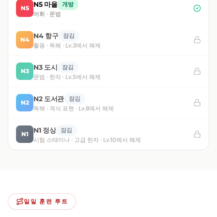
N5 마을
개방
N5
어휘 · 문법
N4 항구
잠김
N4
활용 · 독해 · Lv.3에서 해제
N3 도시
잠김
N3
문법 · 한자 · Lv.5에서 해제
N2 도서관
잠김
N2
독해 · 격식 표현 · Lv.8에서 해제
N1 정상
잠김
N1
시험 스태미나 · 고급 한자 · Lv.10에서 해제
일일 훈련 루트