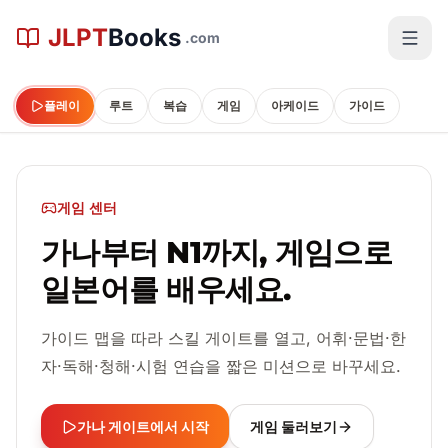
본문으로 건너뛰기
JLPT
Books
.com
플레이
루트
복습
게임
아케이드
가이드
게임 센터
가나부터 N1까지, 게임으로
일본어를 배우세요.
가이드 맵을 따라 스킬 게이트를 열고, 어휘·문법·한
자·독해·청해·시험 연습을 짧은 미션으로 바꾸세요.
가나 게이트에서 시작
게임 둘러보기